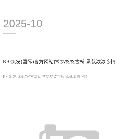
2025-10
K8·凯发(国际)官方网站|常熟悠悠古桥 承载浓浓乡情
K8·凯发(国际)官方网站|常熟悠悠古桥 承载浓浓乡情