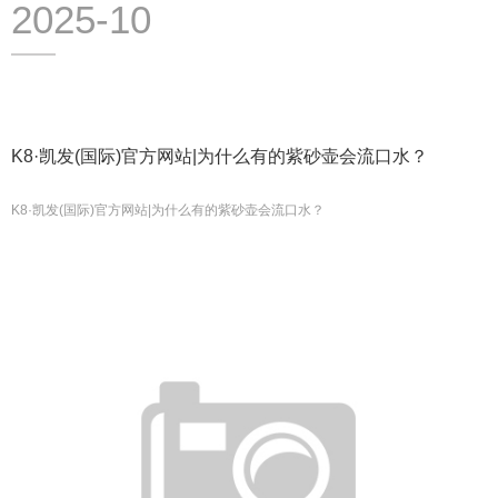
2025-10
K8·凯发(国际)官方网站|为什么有的紫砂壶会流口水？
K8·凯发(国际)官方网站|为什么有的紫砂壶会流口水？