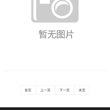
首页
上一页
下一页
末页