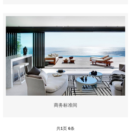
商务标准间
共
1
页
6
条