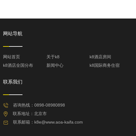
网站导航
网站首页
关于k8
k8酒店房间
k8酒店全国分布
新闻中心
k8国际商务住宿
联系我们
咨询热线：0898-08980898
联系地址：北京市
联系邮箱：
k8e@www.aoa-kaifa.com