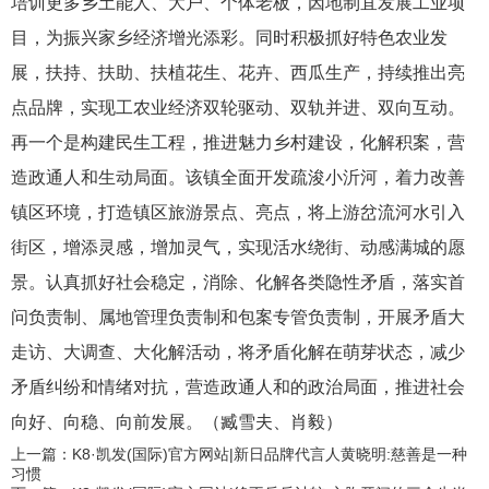
培训更多乡土能人、大户、个体老板，因地制宜发展工业项
目，为振兴家乡经济增光添彩。同时积极抓好特色农业发
展，扶持、扶助、扶植花生、花卉、西瓜生产，持续推出亮
点品牌，实现工农业经济双轮驱动、双轨并进、双向互动。
再一个是构建民生工程，推进魅力乡村建设，化解积案，营
造政通人和生动局面。该镇全面开发疏浚小沂河，着力改善
镇区环境，打造镇区旅游景点、亮点，将上游岔流河水引入
街区，增添灵感，增加灵气，实现活水绕街、动感满城的愿
景。认真抓好社会稳定，消除、化解各类隐性矛盾，落实首
问负责制、属地管理负责制和包案专管负责制，开展矛盾大
走访、大调查、大化解活动，将矛盾化解在萌芽状态，减少
矛盾纠纷和情绪对抗，营造政通人和的政治局面，推进社会
向好、向稳、向前发展。（臧雪夫、肖毅）
上一篇：K8·凯发(国际)官方网站|新日品牌代言人黄晓明:慈善是一种
习惯