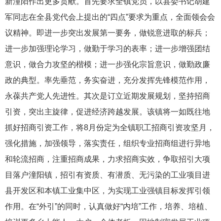
新潼阳作出更多贡献。首先要求全镇党员，以县委书记胡建
军同志在全县党代会上提出的“四点”要求为重点，全面领会会
议精神。即进一步突出发展第一要务，做锐意进取的标兵；
进一步加强理论学习，做勤于学习的表率；进一步增强团结
意识，做合力攻坚的楷模；进一步强化宗旨意识，做勤政廉
政的典型。率先垂范，务实奋进，充分发挥先锋模范作用，
永葆共产党人先进性。其次是订立近期发展规划，坚持招商
引资，突出主旋律，促进经济跨越发展。该镇将一如既往地
抓好招商引资工作，将8月份定为全镇职工招商引资攻坚月，
强化措施，加强领导，落实责任，组织专业招商组进行异地
和轮流招商，注重招商成果，力求招商实效，争取招引大项
目落户潼阳镇，招引有资质、有潜质、无污染的工业项目进
县开发区和本镇工业集中区，为实现工业强镇目标发挥引领
作用。在“外引”的同时，认真做好“内培”工作，培养、培植、